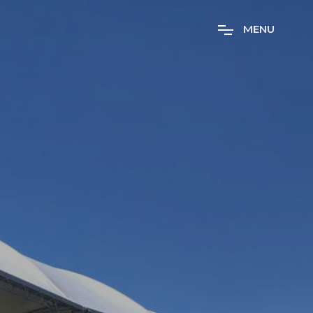
M
E
N
U